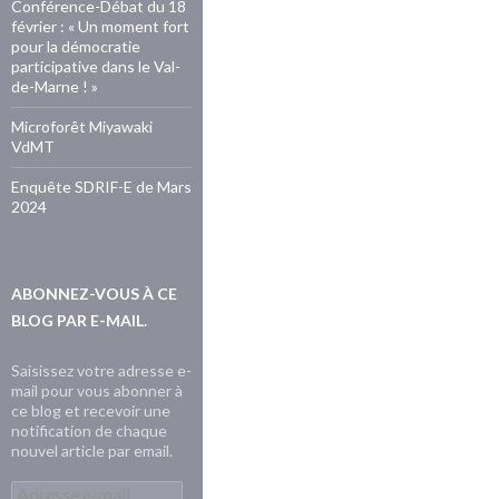
Conférence-Débat du 18
février : « Un moment fort
pour la démocratie
participative dans le Val-
de-Marne ! »
Microforêt Miyawaki
VdMT
Enquête SDRIF-E de Mars
2024
ABONNEZ-VOUS À CE
BLOG PAR E-MAIL.
Saisissez votre adresse e-
mail pour vous abonner à
ce blog et recevoir une
notification de chaque
nouvel article par email.
Adresse