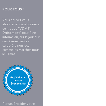
POUR TOUS !
Vous pouvez vous
abonner et désabonner à
ce groupe
"VDMT
Evénement"
pour être
informé au jour le jour sur
des événements à
caractère non local
comme les Marches pour
le Climat
Pensez à valider votre