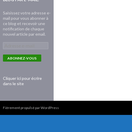
Saisissez votre adresse e-
mail pour vous abonner à
ce blog et recevoir une
notification de chaque
nouvel article par email.
Adresse
e-
mail
ABONNEZ-VOUS
Cliquer ici pour écrire
dans le site
Fièrement propulsé par WordPress