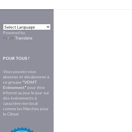
Powered by
Translate
POUR TOUS !
Vous pouvez vous
abonner et désabonner à
ce groupe
"VDMT
Evénement"
pour être
informé au jour le jour sur
des événements à
caractère non local
comme les Marches pour
le Climat