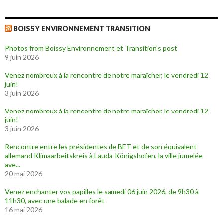
r
e
d
a
n
BOISSY ENVIRONNEMENT TRANSITION
s
u
n
Photos from Boissy Environnement et Transition's post
e
n
9 juin 2026
o
u
v
Venez nombreux à la rencontre de notre maraîcher, le vendredi 12
e
juin!
l
l
3 juin 2026
e
f
e
Venez nombreux à la rencontre de notre maraîcher, le vendredi 12
n
juin!
ê
t
3 juin 2026
r
e
)
Rencontre entre les présidentes de BET et de son équivalent
allemand Klimaarbeitskreis à Lauda-Königshofen, la ville jumelée
ave...
20 mai 2026
Venez enchanter vos papilles le samedi 06 juin 2026, de 9h30 à
11h30, avec une balade en forêt
16 mai 2026