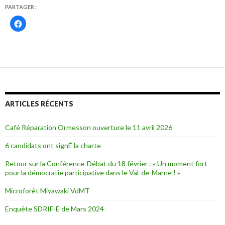
PARTAGER :
C
l
i
q
u
e
z
p
o
u
r
p
a
r
ARTICLES RÉCENTS
t
a
g
e
Café Réparation Ormesson ouverture le 11 avril 2026
r
s
u
6 candidats ont signÉ la charte
r
F
a
Retour sur la Conférence-Débat du 18 février : « Un moment fort
c
pour la démocratie participative dans le Val-de-Marne ! »
e
b
o
Microforêt Miyawaki VdMT
o
k
(
Enquête SDRIF-E de Mars 2024
o
u
v