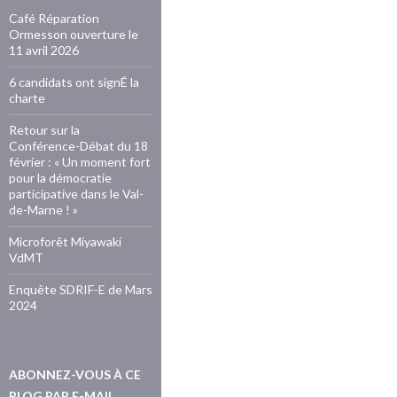
Café Réparation
Ormesson ouverture le
11 avril 2026
6 candidats ont signÉ la
charte
Retour sur la
Conférence-Débat du 18
février : « Un moment fort
pour la démocratie
participative dans le Val-
de-Marne ! »
Microforêt Miyawaki
VdMT
Enquête SDRIF-E de Mars
2024
ABONNEZ-VOUS À CE
BLOG PAR E-MAIL.