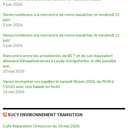
n
9 juin 2026
o
u
v
Venez nombreux à la rencontre de notre maraîcher, le vendredi 12
e
juin!
l
l
3 juin 2026
e
f
e
Venez nombreux à la rencontre de notre maraîcher, le vendredi 12
n
juin!
ê
t
3 juin 2026
r
e
)
Rencontre entre les présidentes de BET et de son équivalent
allemand Klimaarbeitskreis à Lauda-Königshofen, la ville jumelée
ave...
20 mai 2026
Venez enchanter vos papilles le samedi 06 juin 2026, de 9h30 à
11h30, avec une balade en forêt
16 mai 2026
SUCY ENVIRONNEMENT TRANSITION
Café Réparation Ormesson du 16 mai 2026