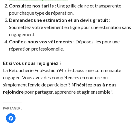
Consultez nos tarifs
: Une grille claire et transparente
pour chaque type de réparation.
Demandez une estimation et un devis gratuit
:
Soumettez votre vêtement en ligne pour une estimation sans
engagement.
Confiez-nous vos vêtements
: Déposez-les pour une
réparation professionnelle.
Et si vous nous rejoigniez ?
La Retoucherie EcoFashion94, c’est aussi une communauté
engagée. Vous avez des compétences en couture ou
simplement l’envie de participer ?
N’hésitez pas à nous
rejoindre
pour partager, apprendre et agir ensemble !
PARTAGER :
C
l
i
q
u