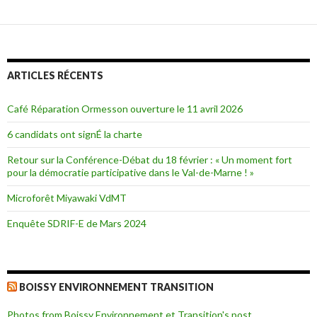
e
z
p
o
u
r
p
a
r
ARTICLES RÉCENTS
t
a
g
e
Café Réparation Ormesson ouverture le 11 avril 2026
r
s
u
6 candidats ont signÉ la charte
r
F
a
Retour sur la Conférence-Débat du 18 février : « Un moment fort
c
pour la démocratie participative dans le Val-de-Marne ! »
e
b
o
Microforêt Miyawaki VdMT
o
k
(
Enquête SDRIF-E de Mars 2024
o
u
v
r
e
d
a
n
BOISSY ENVIRONNEMENT TRANSITION
s
u
n
Photos from Boissy Environnement et Transition's post
e