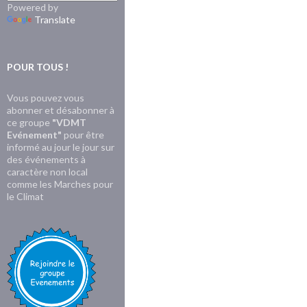
Powered by
Translate
POUR TOUS !
Vous pouvez vous
abonner et désabonner à
ce groupe
"VDMT
Evénement"
pour être
informé au jour le jour sur
des événements à
caractère non local
comme les Marches pour
le Climat