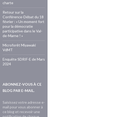
charte
Retour sur la
Conférence-Débat du 18
février : « Un moment fort
pour la démocratie
participative dans le Val-
de-Marne ! »
Microforêt Miyawaki
VdMT
Enquête SDRIF-E de Mars
2024
ABONNEZ-VOUS À CE
BLOG PAR E-MAIL.
Saisissez votre adresse e-
mail pour vous abonner à
ce blog et recevoir une
notification de chaque